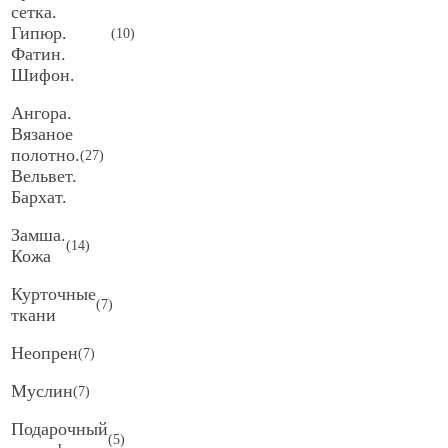
сетка.
Гипюр.
(
10
)
Фатин.
Шифон.
Ангора.
Вязаное
полотно.
(
27
)
Вельвет.
Бархат.
Замша.
(
14
)
Кожа
Курточные
(
7
)
ткани
Неопрен
(
7
)
Муслин
(
7
)
Подарочный
(
5
)