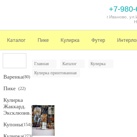
+7-980-
г.Иваново, ул
Н
Каталог
Пике
Кулирка
Футер
Интерло
Главная
Каталог
Кулирка
Кулирка принтованная
Варенка
(
80
)
Пике
(
22
)
Кулирка
Жаккард.
(
65
)
Эксклюзив.
Купоны
(
154
)
Кулирка
(
273
)