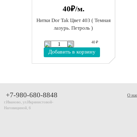
40
₽/м.
Нитки Dor Tak Цвет 403 ( Темная
лазурь. Петроль )
40
₽
Добавить в корзину
+7-980-680-8848
О на
г.Иваново, ул.Икрянистовой-
Наговициной, 6