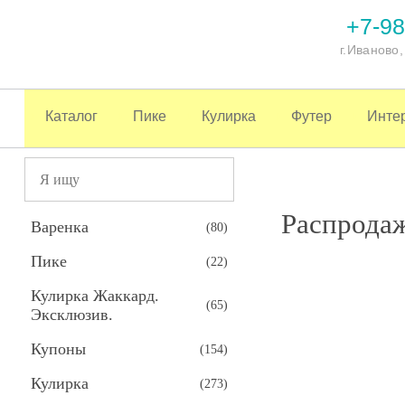
+7-98
г.Иваново
Каталог
Пике
Кулирка
Футер
Инте
Распрода
Варенка
(
80
)
Пике
(
22
)
Кулирка Жаккард.
(
65
)
Эксклюзив.
Купоны
(
154
)
Кулирка
(
273
)