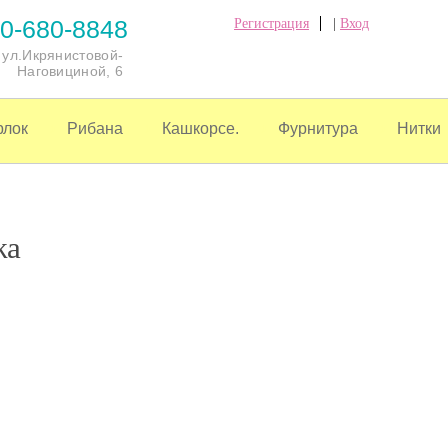
0-680-8848
Регистрация
|
Вход
, ул.Икрянистовой-
Наговициной, 6
рлок
Рибана
Кашкорсе.
Фурнитура
Нитки
жа