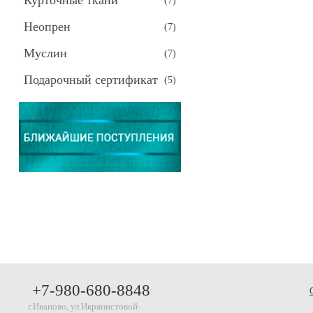
Курточные ткани
(
7
)
Неопрен
(
7
)
Муслин
(
7
)
Подарочный сертификат
(
5
)
+7-980-680-8848
г.Иваново, ул.Икрянистовой-