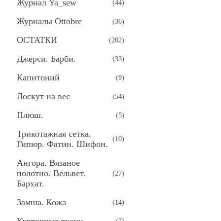
Журнал Ya_sew
(
44
)
Журналы Ottobre
(
36
)
ОСТАТКИ
(
202
)
Джерси. Барби.
(
33
)
Капитоний
(
9
)
Лоскут на вес
(
54
)
Плюш.
(
5
)
Трикотажная сетка.
(
10
)
Гипюр. Фатин. Шифон.
Ангора. Вязаное
полотно. Вельвет.
(
27
)
Бархат.
Замша. Кожа
(
14
)