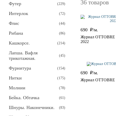
36 товаров
Футер
(
229
)
Интерлок
(
72
)
Флис
(
44
)
690
₽/м.
Рибана
(
86
)
Журнал OTTOBRE de
2022
Кашкорсе.
(
214
)
Лапша. Вафля
(
45
)
трикотажная.
Фурнитура
(
154
)
690
₽/м.
Нитки
(
175
)
Журнал OTTOBRE K
Молнии
(
78
)
Бейка. Обтачка
(
61
)
Шнуры. Наконечники.
(
83
)