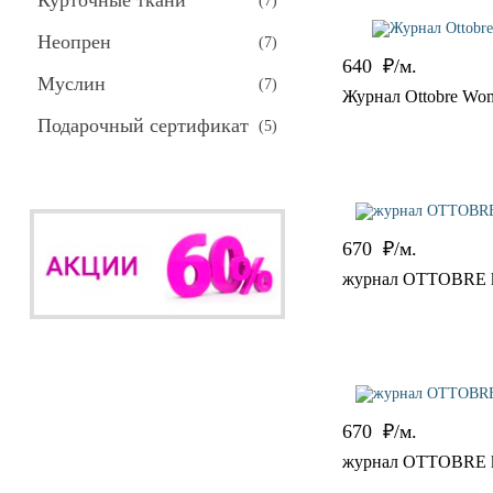
Курточные ткани
(
7
)
Неопрен
(
7
)
640
₽/м.
Муслин
(
7
)
Журнал Ottobre Wo
Подарочный сертификат
(
5
)
670
₽/м.
журнал OTTOBRE ki
670
₽/м.
журнал OTTOBRE ki