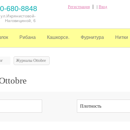
0-680-8848
Регистрация
|
Вход
, ул.Икрянистовой-
Наговициной, 6
рлок
Рибана
Кашкорсе.
Фурнитура
Нитки
ог
Журналы Ottobre
Ottobre
Плотность