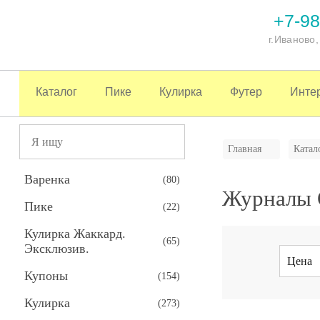
+7-98
г.Иваново
Каталог
Пике
Кулирка
Футер
Инте
Главная
Катал
Варенка
(
80
)
Журналы 
Пике
(
22
)
Кулирка Жаккард.
(
65
)
Эксклюзив.
Цена
Купоны
(
154
)
Кулирка
(
273
)