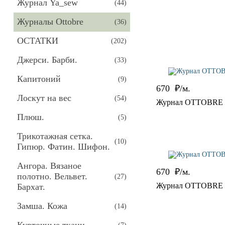
Журнал Ya_sew
(
44
)
Журналы Ottobre
(
36
)
ОСТАТКИ
(
202
)
Джерси. Барби.
(
33
)
Капитоний
(
9
)
670
₽/м.
Лоскут на вес
(
54
)
Журнал OTTOBRE K
Плюш.
(
5
)
Трикотажная сетка.
(
10
)
Гипюр. Фатин. Шифон.
Ангора. Вязаное
670
₽/м.
полотно. Вельвет.
(
27
)
Журнал OTTOBRE K
Бархат.
Замша. Кожа
(
14
)