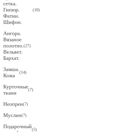
сетка.
Гипюр.
(
10
)
Фатин.
Шифон.
Ангора.
Вязаное
полотно.
(
27
)
Вельвет.
Бархат.
Замша.
(
14
)
Кожа
Курточные
(
7
)
ткани
Неопрен
(
7
)
Муслин
(
7
)
Подарочный
(
5
)