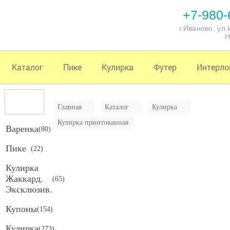
+7-980-
г.Иваново, ул
Н
Каталог
Пике
Кулирка
Футер
Интерло
Главная
Каталог
Кулирка
Кулирка принтованная
Варенка
(
80
)
Пике
(
22
)
Кулирка
Жаккард.
(
65
)
Эксклюзив.
Купоны
(
154
)
Кулирка
(
273
)