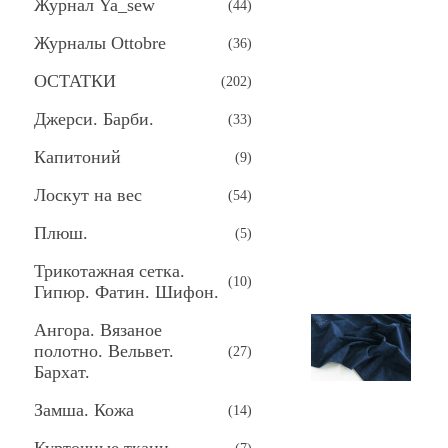
Журнал Ya_sew
(
44
)
Журналы Ottobre
(
36
)
ОСТАТКИ
(
202
)
Джерси. Барби.
(
33
)
Капитоний
(
9
)
Лоскут на вес
(
54
)
Плюш.
(
5
)
Трикотажная сетка.
(
10
)
Гипюр. Фатин. Шифон.
Ангора. Вязаное
полотно. Вельвет.
(
27
)
Бархат.
Замша. Кожа
(
14
)