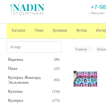
+7-98
г.Иваново
Каталог
Пике
Кулирка
Футер
Инте
Главная
Катал
Варенка
(
80
)
Пике
(
22
)
Кулирка Жаккард.
(
65
)
Эксклюзив.
Купоны
(
154
)
Кулирка
(
273
)