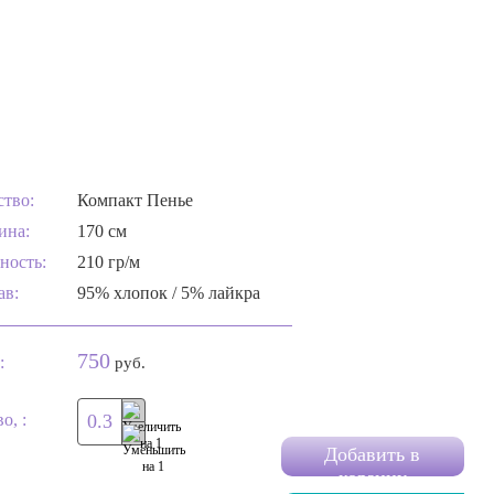
ство:
Компакт Пенье
ина:
170 см
ность:
210 гр/м
ав:
95% хлопок / 5% лайкра
750
:
руб.
о, :
Добавить в
корзину