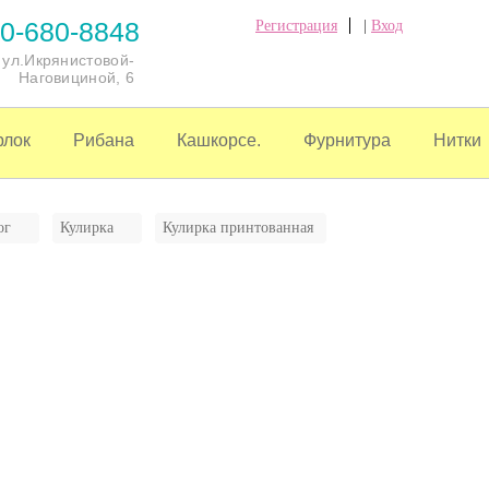
0-680-8848
Регистрация
|
Вход
, ул.Икрянистовой-
Наговициной, 6
рлок
Рибана
Кашкорсе.
Фурнитура
Нитки
ог
Кулирка
Кулирка принтованная