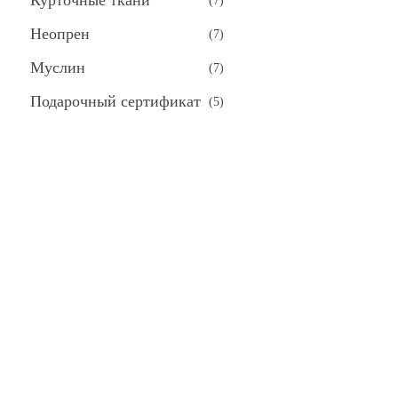
Курточные ткани
(
7
)
Неопрен
(
7
)
Муслин
(
7
)
Подарочный сертификат
(
5
)