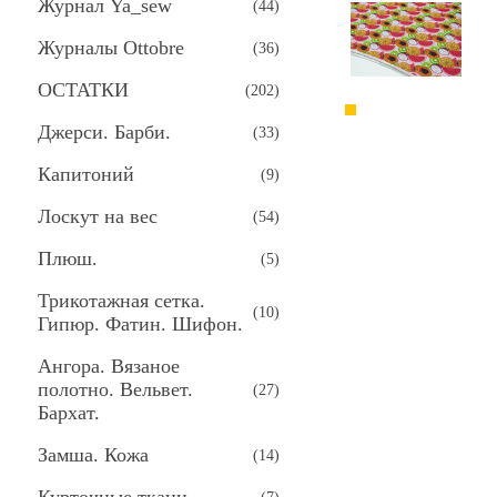
Журнал Ya_sew
(
44
)
Журналы Ottobre
(
36
)
ОСТАТКИ
(
202
)
Джерси. Барби.
(
33
)
Капитоний
(
9
)
Лоскут на вес
(
54
)
Плюш.
(
5
)
Трикотажная сетка.
(
10
)
Гипюр. Фатин. Шифон.
Ангора. Вязаное
полотно. Вельвет.
(
27
)
Бархат.
Замша. Кожа
(
14
)