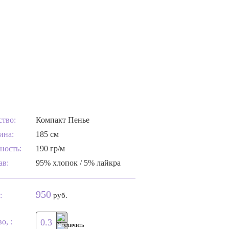
ство:
Компакт Пенье
ина:
185 см
ность:
190 гр/м
ав:
95% хлопок / 5% лайкра
950
:
руб.
о, :