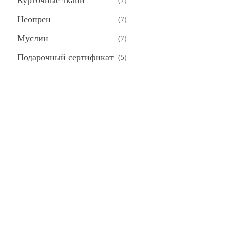
Курточные ткани
(
7
)
Неопрен
(
7
)
Муслин
(
7
)
Подарочный сертификат
(
5
)