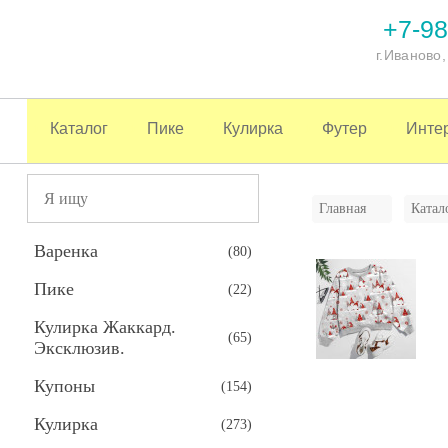
+7-98
г.Иваново
Каталог
Пике
Кулирка
Футер
Инте
Главная
Катал
Варенка
(
80
)
Пике
(
22
)
Кулирка Жаккард.
(
65
)
Эксклюзив.
Купоны
(
154
)
Кулирка
(
273
)