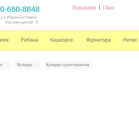
0-680-8848
Регистрация
|
Вход
, ул.Икрянистовой-
Наговициной, 6
рлок
Рибана
Кашкорсе.
Фурнитура
Нитки
ог
Кулирка
Кулирка принтованная