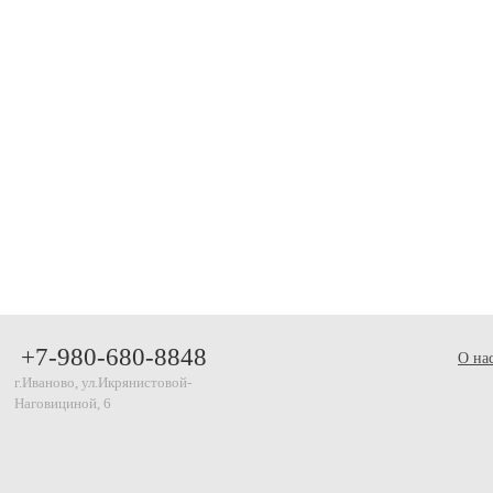
+7-980-680-8848
О на
г.Иваново, ул.Икрянистовой-
Наговициной, 6