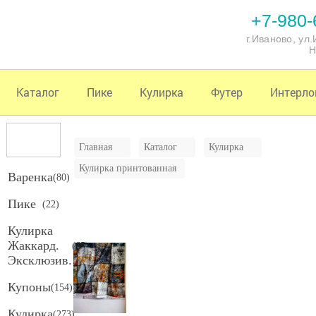
+7-980-
г.Иваново, ул
Н
Каталог
Пике
Кулирка
Футер
Интерло
Главная
Каталог
Кулирка
Кулирка принтованная
Варенка
(
80
)
Пике
(
22
)
Кулирка
Жаккард.
(
65
)
Эксклюзив.
Купоны
(
154
)
Кулирка
(
273
)