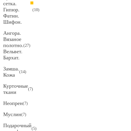
сетка.
Гипюр.
(
10
)
Фатин.
Шифон.
Ангора.
Вязаное
полотно.
(
27
)
Вельвет.
Бархат.
Замша.
(
14
)
Кожа
Курточные
(
7
)
ткани
Неопрен
(
7
)
Муслин
(
7
)
Подарочный
(
5
)