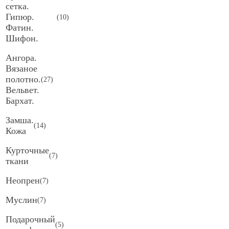
сетка.
Гипюр.
(
10
)
Фатин.
Шифон.
Ангора.
Вязаное
полотно.
(
27
)
Вельвет.
Бархат.
Замша.
(
14
)
Кожа
Курточные
(
7
)
ткани
Неопрен
(
7
)
Муслин
(
7
)
Подарочный
(
5
)