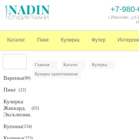
+7-980-
г.Иваново, ул
Н
Каталог
Пике
Кулирка
Футер
Интерло
Главная
Каталог
Кулирка
Кулирка принтованная
Варенка
(
80
)
Пике
(
22
)
Кулирка
Жаккард.
(
65
)
Эксклюзив.
Купоны
(
154
)
Кулирка
(
273
)