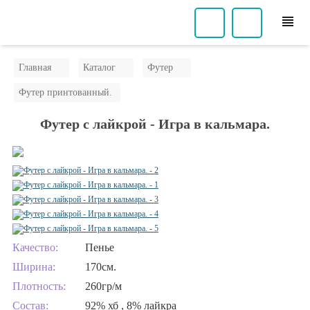
view_headline
Главная
Каталог
Футер
Футер принтованный.
Футер с лайкрой - Игра в кальмара.
Качество:
Пенье
Ширина:
170см.
Плотность:
260гр/м
Состав:
92% хб , 8% лайкра