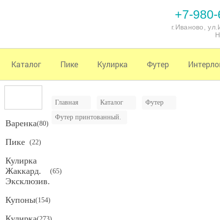
+7-980-
г.Иваново, ул
Н
Каталог
Пике
Кулирка
Футер
Интерло
Главная
Каталог
Футер
Футер принтованный.
Варенка
(
80
)
Пике
(
22
)
Кулирка
Жаккард.
(
65
)
Эксклюзив.
Купоны
(
154
)
Кулирка
(
273
)