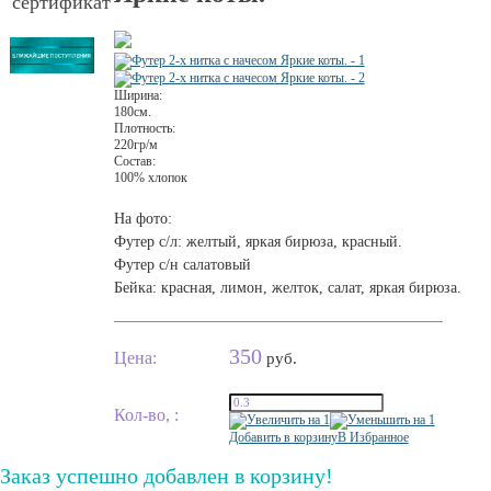
сертификат
Ширина:
180см.
Плотность:
220гр/м
Состав:
100% хлопок
На фото:
Футер с/л: желтый, яркая бирюза, красный.
Футер с/н салатовый
Бейка: красная, лимон, желток, салат, яркая бирюза.
350
Цена:
руб.
Кол-во, :
Добавить в корзину
В Избранное
Заказ успешно добавлен в корзину!