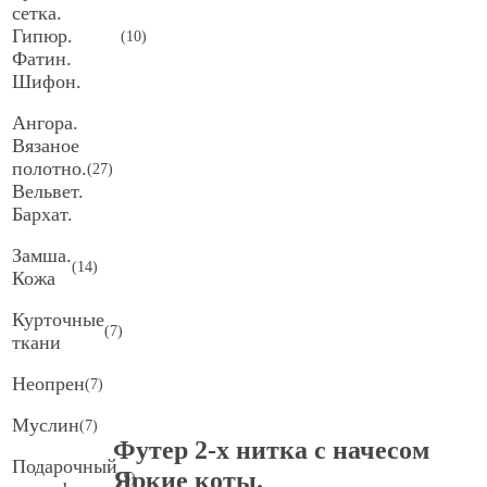
сетка.
Гипюр.
(
10
)
Фатин.
Шифон.
Ангора.
Вязаное
полотно.
(
27
)
Вельвет.
Бархат.
Замша.
(
14
)
Кожа
Курточные
(
7
)
ткани
Неопрен
(
7
)
Муслин
(
7
)
Футер 2-х нитка с начесом
Подарочный
Яркие коты.
(
5
)