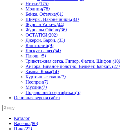
Нитки
(
175
)
Молнии
(
78
)
Бейка. Обтачка
(
61
)
Шнуры. Наконечники.
(
83
)
Журнал Ya_sew
(
44
)
Журналы Ottobre
(
36
)
ОСТАТКИ
(
202
)
Джерси. Барби.
(
33
)
Капитоний
(
9
)
Лоскут на вес
(
54
)
Плюш.
(
5
)
Трикотажная сетка. Гипюр. Фатин. Шифон.
(
10
)
Ангора. Вязаное полотно. Вельвет. Бархат.
(
27
)
Замша. Кожа
(
14
)
Курточные ткани
(
7
)
Неопрен
(
7
)
Муслин
(
7
)
Подарочный сертификат
(
5
)
Основная версия сайта
Каталог
Варенка
(
80
)
Пике
(
22
)