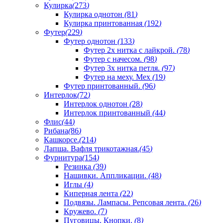
Кулирка
(
273
)
Кулирка однотон
(
81
)
Кулирка принтованная
(
192
)
Футер
(
229
)
Футер однотон
(
133
)
Футер 2х нитка с лайкрой.
(
78
)
Футер с начесом.
(
98
)
Футер 3х нитка петля.
(
97
)
Футер на меху. Мех
(
19
)
Футер принтованный.
(
96
)
Интерлок
(
72
)
Интерлок однотон
(
28
)
Интерлок принтованный
(
44
)
Флис
(
44
)
Рибана
(
86
)
Кашкорсе.
(
214
)
Лапша. Вафля трикотажная.
(
45
)
Фурнитура
(
154
)
Резинка
(
39
)
Нашивки. Аппликации.
(
48
)
Иглы
(
4
)
Киперная лента
(
22
)
Подвязы. Лампасы. Репсовая лента.
(
26
)
Кружево.
(
7
)
Пуговицы. Кнопки.
(
8
)