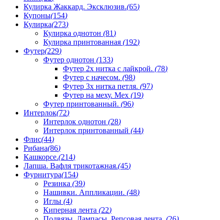
Кулирка Жаккард. Эксклюзив.
(
65
)
Купоны
(
154
)
Кулирка
(
273
)
Кулирка однотон
(
81
)
Кулирка принтованная
(
192
)
Футер
(
229
)
Футер однотон
(
133
)
Футер 2х нитка с лайкрой.
(
78
)
Футер с начесом.
(
98
)
Футер 3х нитка петля.
(
97
)
Футер на меху. Мех
(
19
)
Футер принтованный.
(
96
)
Интерлок
(
72
)
Интерлок однотон
(
28
)
Интерлок принтованный
(
44
)
Флис
(
44
)
Рибана
(
86
)
Кашкорсе.
(
214
)
Лапша. Вафля трикотажная.
(
45
)
Фурнитура
(
154
)
Резинка
(
39
)
Нашивки. Аппликации.
(
48
)
Иглы
(
4
)
Киперная лента
(
22
)
Подвязы. Лампасы. Репсовая лента.
(
26
)