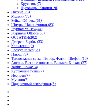
Кружево.
(
7
)
Пуговицы. Кнопки.
(
8
)
Нитки
(
175
)
Молнии
(
78
)
Бейка. Обтачка
(
61
)
Шнуры. Наконечники.
(
83
)
Журнал Ya_sew
(
44
)
Журналы Ottobre
(
36
)
ОСТАТКИ
(
202
)
Джерси. Барби.
(
33
)
Капитоний
(
9
)
Лоскут на вес
(
54
)
Плюш.
(
5
)
Трикотажная сетка. Гипюр. Фатин. Шифон.
(
10
)
Ангора. Вязаное полотно. Вельвет. Бархат.
(
27
)
Замша. Кожа
(
14
)
Курточные ткани
(
7
)
Неопрен
(
7
)
Муслин
(
7
)
Подарочный сертификат
(
5
)