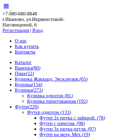
view_headline
+7-980-680-8848
г.Иваново, ул.Икрянистовой-
Наговициной, 6
Регистрация
|
Вход
О нас
Как купить
Контакты
Каталог
Варенка
(
80
)
Пике
(
22
)
Кулирка Жаккард. Эксклюзив.
(
65
)
Купоны
(
154
)
Кулирка
(
273
)
Кулирка однотон
(
81
)
Кулирка принтованная
(
192
)
Футер
(
229
)
Футер однотон
(
133
)
Футер 2х нитка с лайкрой.
(
78
)
Футер с начесом.
(
98
)
Футер 3х нитка петля.
(
97
)
Футер на меху. Мех
(
19
)