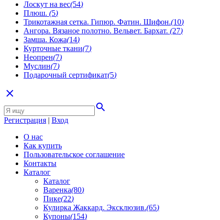
Лоскут на вес
(
54
)
Плюш.
(
5
)
Трикотажная сетка. Гипюр. Фатин. Шифон.
(
10
)
Ангора. Вязаное полотно. Вельвет. Бархат.
(
27
)
Замша. Кожа
(
14
)
Курточные ткани
(
7
)
Неопрен
(
7
)
Муслин
(
7
)
Подарочный сертификат
(
5
)
close
search
Регистрация
|
Вход
О нас
Как купить
Пользовательское соглашение
Контакты
Каталог
Каталог
Варенка
(
80
)
Пике
(
22
)
Кулирка Жаккард. Эксклюзив.
(
65
)
Купоны
(
154
)