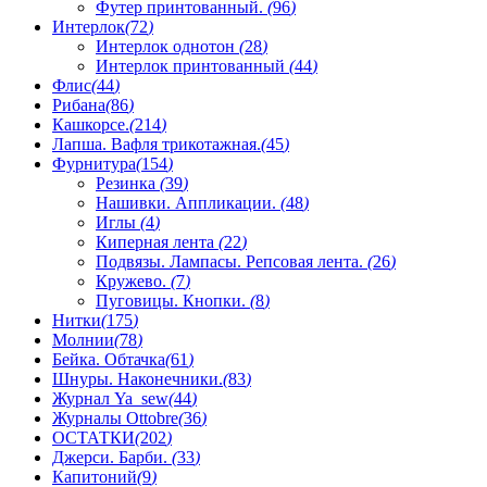
Футер принтованный.
(
96
)
Интерлок
(
72
)
Интерлок однотон
(
28
)
Интерлок принтованный
(
44
)
Флис
(
44
)
Рибана
(
86
)
Кашкорсе.
(
214
)
Лапша. Вафля трикотажная.
(
45
)
Фурнитура
(
154
)
Резинка
(
39
)
Нашивки. Аппликации.
(
48
)
Иглы
(
4
)
Киперная лента
(
22
)
Подвязы. Лампасы. Репсовая лента.
(
26
)
Кружево.
(
7
)
Пуговицы. Кнопки.
(
8
)
Нитки
(
175
)
Молнии
(
78
)
Бейка. Обтачка
(
61
)
Шнуры. Наконечники.
(
83
)
Журнал Ya_sew
(
44
)
Журналы Ottobre
(
36
)
ОСТАТКИ
(
202
)
Джерси. Барби.
(
33
)
Капитоний
(
9
)