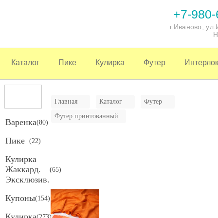
+7-980-
г.Иваново, ул
Н
Каталог
Пике
Кулирка
Футер
Интерло
Главная
Каталог
Футер
Футер принтованный.
Варенка
(
80
)
Пике
(
22
)
Кулирка
Жаккард.
(
65
)
Эксклюзив.
Купоны
(
154
)
Кулирка
(
273
)