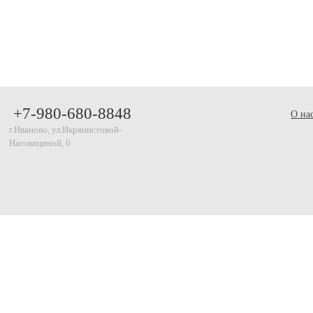
+7-980-680-8848
О на
г.Иваново, ул.Икрянистовой-
Наговициной, 6