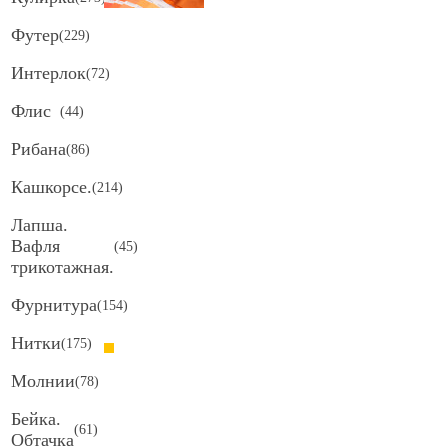
Футер
(
229
)
Интерлок
(
72
)
Флис
(
44
)
Рибана
(
86
)
Кашкорсе.
(
214
)
Лапша.
Вафля
(
45
)
трикотажная.
Фурнитура
(
154
)
Нитки
(
175
)
Молнии
(
78
)
Бейка.
(
61
)
Обтачка