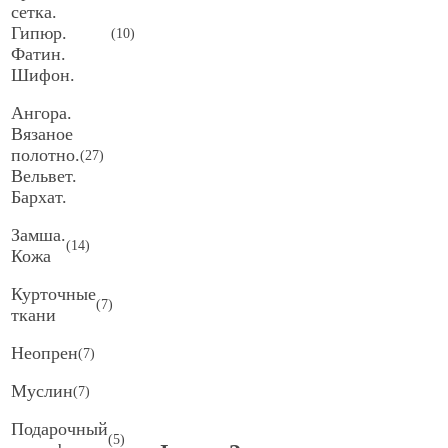
сетка.
Гипюр.
(
10
)
Фатин.
Шифон.
Ангора.
Вязаное
полотно.
(
27
)
Вельвет.
Бархат.
Замша.
(
14
)
Кожа
Курточные
(
7
)
ткани
Неопрен
(
7
)
Муслин
(
7
)
Подарочный
(
5
)