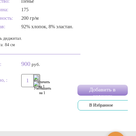
ство:
Пенье
ина:
175
ность:
200 гр/м
ав:
92% хлопок, 8% эластан.
ь диджитал.
а: 84 см
900
:
руб.
о, :
Добавить в
корзину
В Избранное