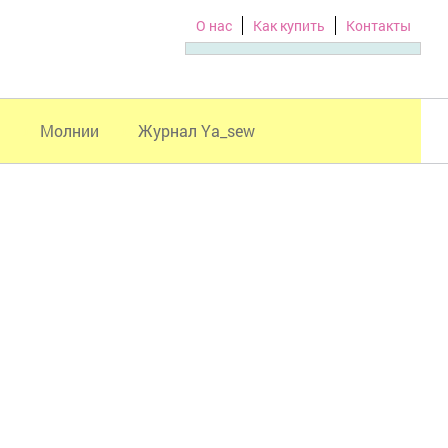
О нас
Как купить
Контакты
и
Молнии
Журнал Ya_sew