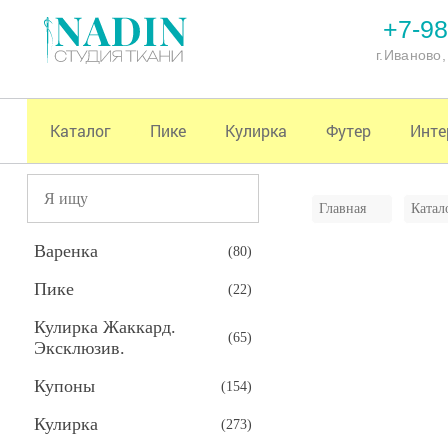
+7-98
г.Иваново
Каталог
Пике
Кулирка
Футер
Инте
Главная
Катал
Варенка
(
80
)
Пике
(
22
)
Кулирка Жаккард.
(
65
)
Эксклюзив.
Купоны
(
154
)
Кулирка
(
273
)