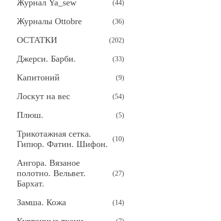
Журнал Ya_sew
(
44
)
Журналы Ottobre
(
36
)
ОСТАТКИ
(
202
)
Джерси. Барби.
(
33
)
Капитоний
(
9
)
Лоскут на вес
(
54
)
Плюш.
(
5
)
Трикотажная сетка.
(
10
)
Гипюр. Фатин. Шифон.
Ангора. Вязаное
полотно. Вельвет.
(
27
)
Бархат.
Замша. Кожа
(
14
)