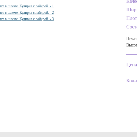
Каче
Шир
Плот
Сост
Печат
Высот
Цена
Кол-в