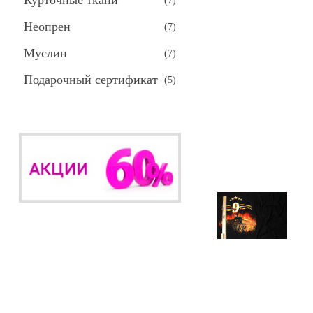
Курточные ткани
(
7
)
Неопрен
(
7
)
Муслин
(
7
)
Подарочный сертификат
(
5
)