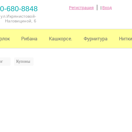
0-680-8848
Регистрация
|
Вход
, ул.Икрянистовой-
Наговициной, 6
рлок
Рибана
Кашкорсе.
Фурнитура
Нитк
ог
Купоны