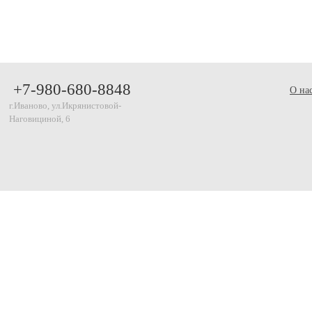
+7-980-680-8848
О на
г.Иваново, ул.Икрянистовой-
Наговициной, 6