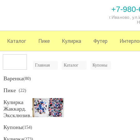
+7-980-
г.Иваново, ул
Н
Каталог
Пике
Кулирка
Футер
Интерло
Главная
Каталог
Купоны
Варенка
(
80
)
Пике
(
22
)
Кулирка
Жаккард.
(
65
)
Эксклюзив.
Купоны
(
154
)
Кулирка
(
273
)