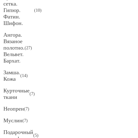
сетка.
Гипюр.
(
10
)
Фатин.
Шифон.
Ангора.
Вязаное
полотно.
(
27
)
Вельвет.
Бархат.
Замша.
(
14
)
Кожа
Курточные
(
7
)
ткани
Неопрен
(
7
)
Муслин
(
7
)
Подарочный
(
5
)