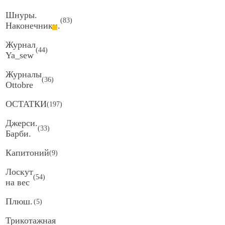
Шнуры.
(
83
)
Наконечники.
Журнал
(
44
)
Ya_sew
Журналы
(
36
)
Ottobre
ОСТАТКИ
(
197
)
Джерси.
(
33
)
Барби.
Капитоний
(
9
)
Лоскут
(
54
)
на вес
Плюш.
(
5
)
Трикотажная