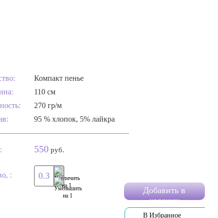
ство:
Компакт пенье
ина:
110 см
ность:
270 гр/м
ав:
95 % хлопок, 5% лайкра
550
:
руб.
о, :
Добавить в
корзину
В Избранное