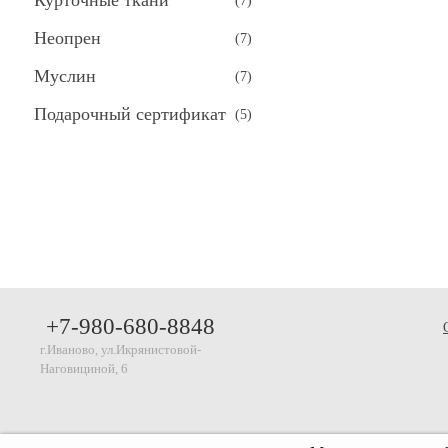
Курточные ткани
(
7
)
Неопрен
(
7
)
Муслин
(
7
)
Подарочный сертификат
(
5
)
+7-980-680-8848
г.Иваново, ул.Икрянистовой-
Наговициной, 6