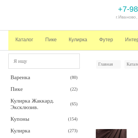
+7-98
г.Иваново
Каталог
Пике
Кулирка
Футер
Инте
Главная
Катал
Варенка
(
80
)
Пике
(
22
)
Кулирка Жаккард.
(
65
)
Эксклюзив.
Купоны
(
154
)
Кулирка
(
273
)