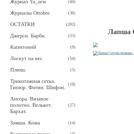
Журнал Ya_sew
(
44
)
Журналы Ottobre
(
36
)
ОСТАТКИ
(
202
)
Лапша 
Джерси. Барби.
(
33
)
Капитоний
(
9
)
Лоскут на вес
(
54
)
Плюш.
(
5
)
Трикотажная сетка.
(
10
)
Гипюр. Фатин. Шифон.
Ангора. Вязаное
полотно. Вельвет.
(
27
)
Бархат.
Замша. Кожа
(
14
)