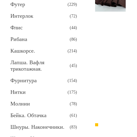
Футер
(
229
)
Интерлок
(
72
)
Флис
(
44
)
Рибана
(
86
)
Кашкорсе.
(
214
)
Лапша. Вафля
(
45
)
трикотажная.
Фурнитура
(
154
)
Нитки
(
175
)
Молнии
(
78
)
Бейка. Обтачка
(
61
)
Шнуры. Наконечники.
(
83
)