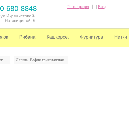
0-680-8848
Регистрация
|
Вход
, ул.Икрянистовой-
Наговициной, 6
рлок
Рибана
Кашкорсе.
Фурнитура
Нитки
ог
Лапша. Вафля трикотажная.