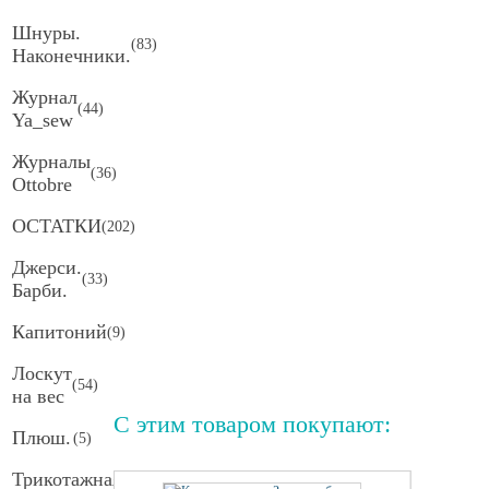
Шнуры.
(
83
)
Наконечники.
Журнал
(
44
)
Ya_sew
Журналы
(
36
)
Ottobre
ОСТАТКИ
(
202
)
Джерси.
(
33
)
Барби.
Капитоний
(
9
)
Лоскут
(
54
)
на вес
С этим товаром покупают:
Плюш.
(
5
)
Трикотажная