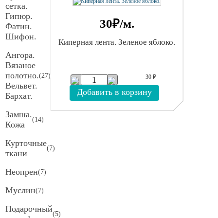
сетка.
Гипюр.
(
10
)
30
₽/м.
Фатин.
Шифон.
Киперная лента. Зеленое яблоко.
Ангора.
Вязаное
полотно.
(
27
)
30
₽
Вельвет.
Добавить в корзину
Бархат.
Замша.
(
14
)
Кожа
Курточные
(
7
)
ткани
Неопрен
(
7
)
Муслин
(
7
)
Подарочный
(
5
)