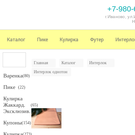
+7-980-
г.Иваново, ул
Н
Каталог
Пике
Кулирка
Футер
Интерло
Главная
Каталог
Интерлок
Интерлок однотон
Варенка
(
80
)
Пике
(
22
)
Кулирка
Жаккард.
(
65
)
Эксклюзив.
Купоны
(
154
)
Кулирка
(
273
)