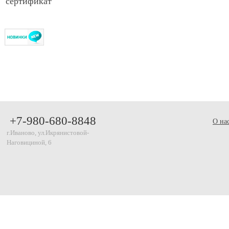
сертификат
+7-980-680-8848
О на
г.Иваново, ул.Икрянистовой-
Наговициной, 6