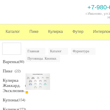
+7-980-
г.Иваново, ул
Н
Каталог
Пике
Кулирка
Футер
Интерло
Главная
Каталог
Фурнитура
Пуговицы. Кнопки.
Варенка
(
80
)
Пике
(
22
)
Кулирка
Жаккард.
(
65
)
Эксклюзив.
Купоны
(
154
)
Кулирка
(
273
)