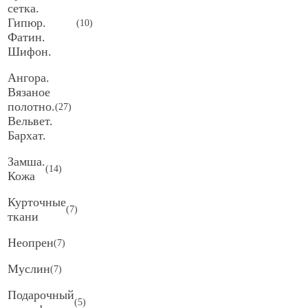
сетка.
Гипюр.
(
10
)
Фатин.
Шифон.
Ангора.
Вязаное
полотно.
(
27
)
Вельвет.
Бархат.
Замша.
(
14
)
Кожа
Курточные
(
7
)
ткани
Неопрен
(
7
)
Муслин
(
7
)
Подарочный
(
5
)